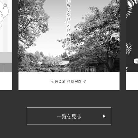
秋保温泉 茶寮宗園 様
仙台青年会議所 
一覧を見る