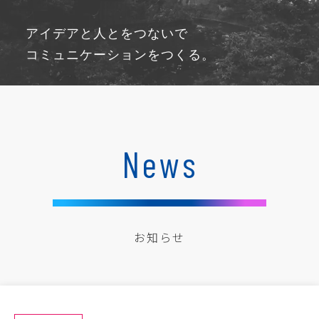
地方の企業をデザインで
アイデアと人とをつないで
元気にしたい。
コミュニケーションをつくる。
News
お知らせ